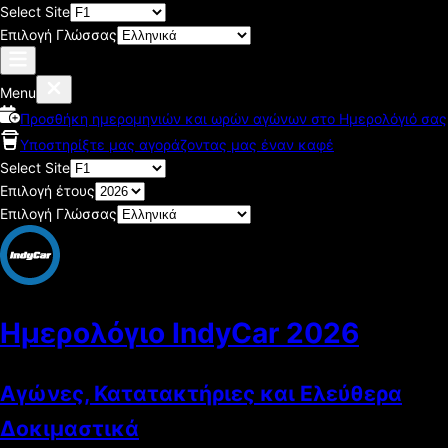
Select Site
Επιλογή Γλώσσας
Menu
Προσθήκη ημερομηνιών και ωρών αγώνων στο Ημερολόγιό σας
Υποστηρίξτε μας αγοράζοντας μας έναν καφέ
Select Site
Επιλογή έτους
Επιλογή Γλώσσας
Ημερολόγιο IndyCar
2026
Αγώνες, Κατατακτήριες και Ελεύθερα
Δοκιμαστικά