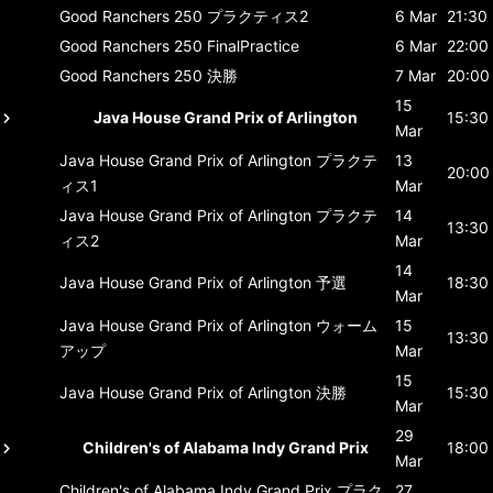
Good Ranchers 250
プラクティス2
6 Mar
21:30
Good Ranchers 250
FinalPractice
6 Mar
22:00
Good Ranchers 250
決勝
7 Mar
20:00
15
Java House Grand Prix of Arlington
15:30
Mar
Java House Grand Prix of Arlington
プラクテ
13
20:00
ィス1
Mar
Java House Grand Prix of Arlington
プラクテ
14
13:30
ィス2
Mar
14
Java House Grand Prix of Arlington
予選
18:30
Mar
Java House Grand Prix of Arlington
ウォーム
15
13:30
アップ
Mar
15
Java House Grand Prix of Arlington
決勝
15:30
Mar
29
Children's of Alabama Indy Grand Prix
18:00
Mar
Children's of Alabama Indy Grand Prix
プラク
27