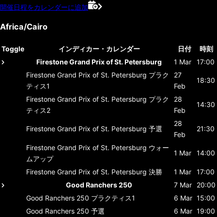
開催日程をカレンダーに追加
Africa/Cairo
Toggle
インディカー・カレンダー
日付
時刻
Firestone Grand Prix of St. Petersburg
1 Mar
17:00
Firestone Grand Prix of St. Petersburg
プラク
27
18:30
ティス1
Feb
Firestone Grand Prix of St. Petersburg
プラク
28
14:30
ティス2
Feb
28
Firestone Grand Prix of St. Petersburg
予選
21:30
Feb
Firestone Grand Prix of St. Petersburg
ウォー
1 Mar
14:00
ムアップ
Firestone Grand Prix of St. Petersburg
決勝
1 Mar
17:00
Good Ranchers 250
7 Mar
20:00
Good Ranchers 250
プラクティス1
6 Mar
15:00
Good Ranchers 250
予選
6 Mar
19:00