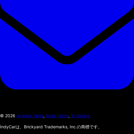
©
2026
Andrew Yates
,
Andy Higgs
,
Si Jobling
IndyCarは、Brickyard Trademarks, Inc.の商標です。