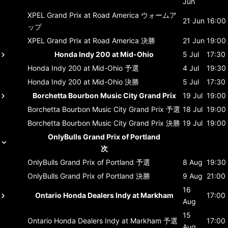
Jun
XPEL Grand Prix at Road America
ウォームア
21 Jun
16:00
ップ
XPEL Grand Prix at Road America
決勝
21 Jun
19:00
Honda Indy 200 at Mid-Ohio
5 Jul
17:30
Honda Indy 200 at Mid-Ohio
予選
4 Jul
19:30
Honda Indy 200 at Mid-Ohio
決勝
5 Jul
17:30
Borchetta Bourbon Music City Grand Prix
19 Jul
19:00
Borchetta Bourbon Music City Grand Prix
予選
18 Jul
19:00
Borchetta Bourbon Music City Grand Prix
決勝
19 Jul
19:00
OnlyBulls Grand Prix of Portland
次
OnlyBulls Grand Prix of Portland
予選
8 Aug
19:30
OnlyBulls Grand Prix of Portland
決勝
9 Aug
21:00
16
Ontario Honda Dealers Indy at Markham
17:00
Aug
15
Ontario Honda Dealers Indy at Markham
予選
17:00
Aug