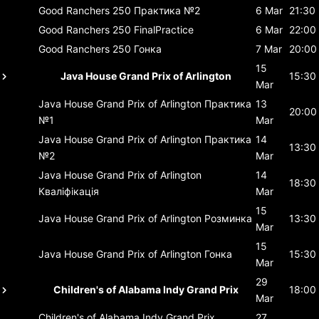
Good Ranchers 250
Практика №2
6 Mar
21:30
Good Ranchers 250
FinalPractice
6 Mar
22:00
Good Ranchers 250
Гонка
7 Mar
20:00
15
Java House Grand Prix of Arlington
15:30
Mar
Java House Grand Prix of Arlington
Практика
13
20:00
№1
Mar
Java House Grand Prix of Arlington
Практика
14
13:30
№2
Mar
Java House Grand Prix of Arlington
14
18:30
Кваліфікація
Mar
15
Java House Grand Prix of Arlington
Розминка
13:30
Mar
15
Java House Grand Prix of Arlington
Гонка
15:30
Mar
29
Children's of Alabama Indy Grand Prix
18:00
Mar
Children's of Alabama Indy Grand Prix
27