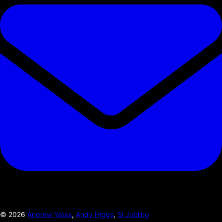
©
2026
Andrew Yates
,
Andy Higgs
,
Si Jobling