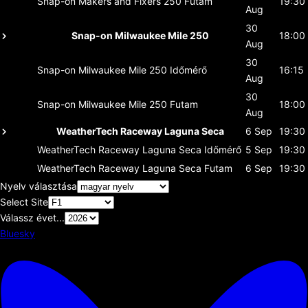
Snap-on Makers and Fixers 250
Futam
19:30
Aug
30
Snap-on Milwaukee Mile 250
18:00
Aug
30
Snap-on Milwaukee Mile 250
Időmérő
16:15
Aug
30
Snap-on Milwaukee Mile 250
Futam
18:00
Aug
WeatherTech Raceway Laguna Seca
6 Sep
19:30
WeatherTech Raceway Laguna Seca
Időmérő
5 Sep
19:30
WeatherTech Raceway Laguna Seca
Futam
6 Sep
19:30
Nyelv választása
Select Site
Válassz évet...
Bluesky