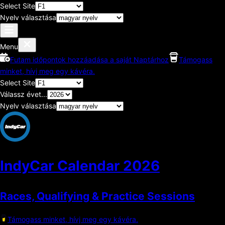
Select Site
Nyelv választása
Menu
Futam időpontok hozzáadása a saját Naptárhoz
Támogass
minket, hívj meg egy kávéra.
Select Site
Válassz évet...
Nyelv választása
IndyCar Calendar
2026
Races, Qualifying & Practice Sessions
Támogass minket, hívj meg egy kávéra.