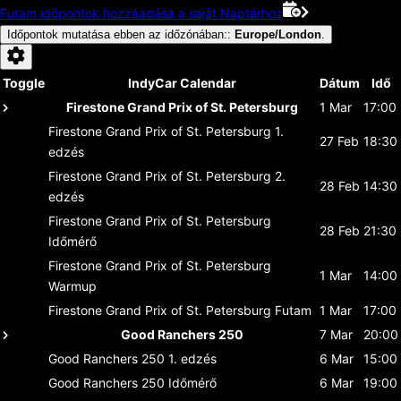
Futam időpontok hozzáadása a saját Naptárhoz
Időpontok mutatása ebben az időzónában:
:
Europe/London
.
Toggle
IndyCar Calendar
Dátum
Idő
Firestone Grand Prix of St. Petersburg
1 Mar
17:00
Firestone Grand Prix of St. Petersburg
1.
27 Feb
18:30
edzés
Firestone Grand Prix of St. Petersburg
2.
28 Feb
14:30
edzés
Firestone Grand Prix of St. Petersburg
28 Feb
21:30
Időmérő
Firestone Grand Prix of St. Petersburg
1 Mar
14:00
Warmup
Firestone Grand Prix of St. Petersburg
Futam
1 Mar
17:00
Good Ranchers 250
7 Mar
20:00
Good Ranchers 250
1. edzés
6 Mar
15:00
Good Ranchers 250
Időmérő
6 Mar
19:00