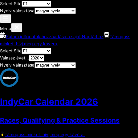
Select Site
Nyelv választása
Menu
Futam időpontok hozzáadása a saját Naptárhoz
Támogass
minket, hívj meg egy kávéra.
Select Site
Válassz évet...
Nyelv választása
IndyCar Calendar
2026
Races, Qualifying & Practice Sessions
Támogass minket, hívj meg egy kávéra.