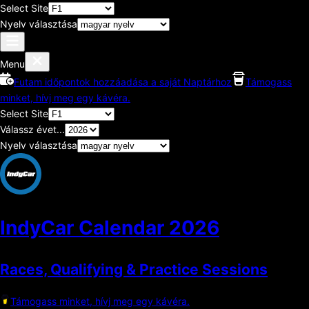
Select Site
Nyelv választása
Menu
Futam időpontok hozzáadása a saját Naptárhoz
Támogass
minket, hívj meg egy kávéra.
Select Site
Válassz évet...
Nyelv választása
IndyCar Calendar
2026
Races, Qualifying & Practice Sessions
Támogass minket, hívj meg egy kávéra.