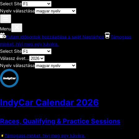
Select Site
Nyelv választása
Menu
Futam időpontok hozzáadása a saját Naptárhoz
Támogass
minket, hívj meg egy kávéra.
Select Site
Válassz évet...
Nyelv választása
IndyCar Calendar
2026
Races, Qualifying & Practice Sessions
Támogass minket, hívj meg egy kávéra.