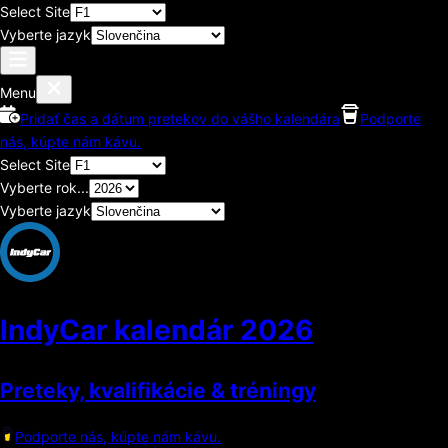
Select Site
Vyberte jazyk
Menu
Pridať čas a dátum pretekov do vášho kalendára
Podporte
nás, kúpte nám kávu.
Select Site
Vyberte rok...
Vyberte jazyk
IndyCar kalendár
2026
Preteky, kvalifikácie & tréningy
Podporte nás, kúpte nám kávu.